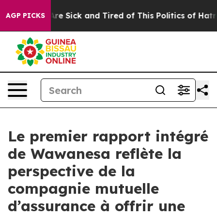
People Are Sick and Tired of This Politics of Hatred”
T
AGP PICKS
Le premier rapport intégré
de Wawanesa reflète la
perspective de la
compagnie mutuelle
d’assurance à offrir une