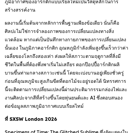
ภูมิอากาศของอาร์กติกแบบเรียลไทม์เป็นวัสดุหลักในการ
สร้างสรรค์งาน
ผลงานนี้เริ่มต้นจากหลักการพื้นฐานเพียงข้อเดียว นั่นก็คือ
ศิลปะไม่ใช่การจำลองภาพของการเปลี่ยนแปลงทางสิ่ง
แวดล้อม หากแต่เป็นบันทึกทางกายภาพของการเปลี่ยนแปลง
นั้นเอง ในภูมิภาคอาร์กติก อุณหภูมิกำลังเพิ่มสูงขึ้นเร็วกว่าค่า
เฉลี่ยของโลกถึงสองเท่า ส่งผลให้สภาวะตามฤดูกาลที่สิ่งมี
ชีวิตในพื้นที่ต้องพึ่งพาเริ่มไม่เสถียร ดอกป๊อปปี้อาร์กติกผลิ
บานขึ้นท่ามกลางสภาวะเช่นนี้ โดยจะเบ่งบานอยู่เพียงชั่วครู่
ก่อนที่อุณหภูมิจะสูงเกินขีดที่ดอกไม้จะอยู่รอดได้ นิทรรศการ
นี้จะติดตามการเปลี่ยนแปลงนี้ผ่านประติมากรรมกล่องไฟและ
งานศิลปะจากสีที่สร้างขึ้นโดยหุ่นยนต์และ AI ซึ่งตอบสนอง
ต่อข้อมูลสภาพภูมิอากาศแบบเรียลไทม์
ที่ SXSW London 2026
Specimens of Time: The Glitched Sublime
ซึ่งจัดแสดงใน