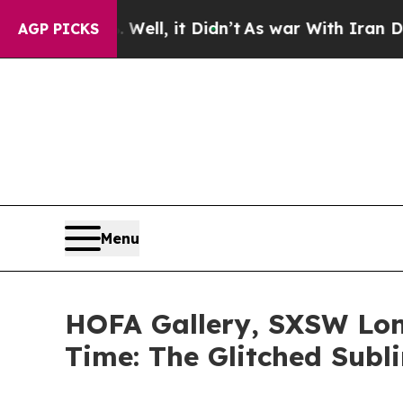
 40%. Well, it Didn’t
As war With Iran Drove oi
AGP PICKS
Menu
HOFA Gallery, SXSW 
Time: The Glitched Su