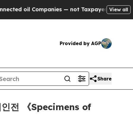
ed oil Companies — not Taxpayers — the Chance t
View all
Provided by AGP
Share
개인전 《Specimens of