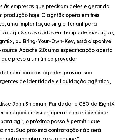
os às empresas que precisam deles e gerando
m produção hoje. O agnt8x opera em três
ce, uma implantação single-tenant para
so da agnt8x aos dados em tempo de execução,
nt8x, ou Bring-Your-Own-Key, está disponível
n-source Apache 2.0: uma especificação aberta
fique preso a um único provedor.
e definem como os agentes provam sua
rgentes de identidade e liquidação agêntica,
 disse John Shipman, Fundador e CEO da EightX
 o negócio crescer, operar com eficiência e
ara agir, o próximo passo é permitir que
sozinha. Sua próxima contratação não será
er outro membro da sua equipe."