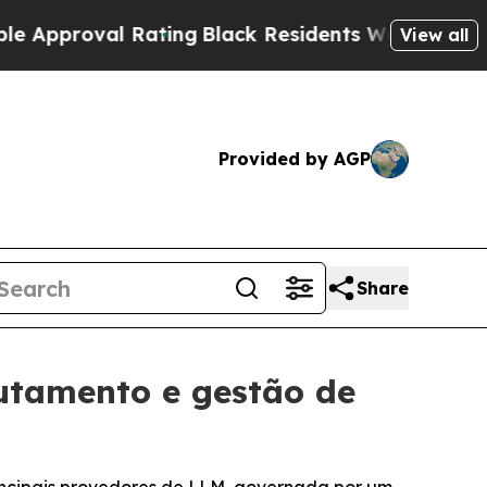
roval Rating
Black Residents Warned of Abusive C
View all
Provided by AGP
Share
utamento e gestão de