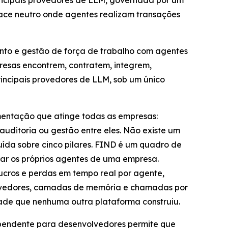
rincipais provedores de LLM, governada por um
place neutro onde agentes realizam transações
nto e gestão de força de trabalho com agentes
presas encontrem, contratem, integrem,
ncipais provedores de LLM, sob um único
gmentação que atinge todas as empresas:
uditoria ou gestão entre eles. Não existe um
ída sobre cinco pilares. FIND é um quadro de
ar os próprios agentes de uma empresa.
ucros e perdas em tempo real por agente,
provedores, camadas de memória e chamadas por
de que nenhuma outra plataforma construiu.
ependente para desenvolvedores permite que