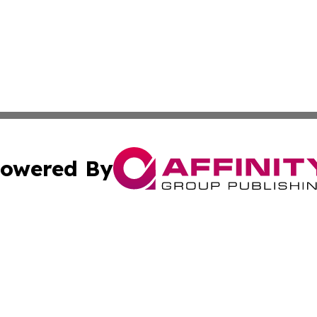
owered By
ubmit Press Release
Terms & Conditions
Copyright/DMCA
. dba Affinity Group Publishing & Guinea Bissau Industry O
Cookie Settings / Your Privacy Choices