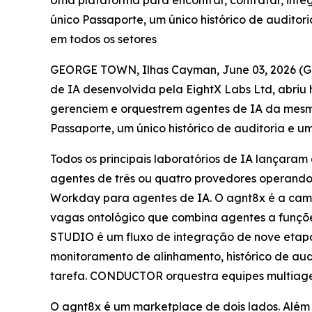
Uma plataforma para encontrar, contratar, inte
único Passaporte, um único histórico de auditor
em todos os setores
GEORGE TOWN, Ilhas Cayman, June 03, 2026 
de IA desenvolvida pela EightX Labs Ltd, abriu
gerenciem e orquestrem agentes de IA da mesm
Passaporte, um único histórico de auditoria e um
Todos os principais laboratórios de IA lançara
agentes de três ou quatro provedores operando
Workday para agentes de IA. O agnt8x é a cama
vagas ontológico que combina agentes a funçõe
STUDIO é um fluxo de integração de nove etapas
monitoramento de alinhamento, histórico de au
tarefa. CONDUCTOR orquestra equipes multiage
O agnt8x é um marketplace de dois lados. Além