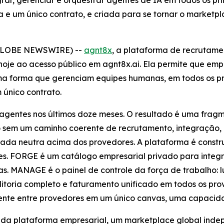
grar, gerenciar e orquestrar agentes de IA em todos os p
ia e um único contrato, e criada para se tornar o market
(GLOBE NEWSWIRE) --
agnt8x
, a plataforma de recrutame
 hoje ao acesso público em agnt8x.ai. Ela permite que em
a forma que gerenciam equipes humanas, em todos os pri
 único contrato.
m agentes nos últimos doze meses. O resultado é uma fra
 sem um caminho coerente de recrutamento, integração, a
da neutra acima dos provedores. A plataforma é constru
s. FORGE é um catálogo empresarial privado para integr
. MANAGE é o painel de controle da força de trabalho: l
ditoria completo e faturamento unificado em todos os 
nte entre provedores em um único canvas, uma capacida
 da plataforma empresarial, um marketplace global ind