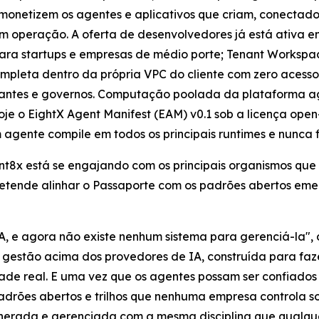
onetizem os agentes e aplicativos que criam, conectad
m operação. A oferta de desenvolvedores já está ativa e
ara startups e empresas de médio porte; Tenant Workspa
mpleta dentro da própria VPC do cliente com zero aces
rtantes e governos. Computação poolada da plataforma ag
oje o EightX Agent Manifest (EAM) v0.1 sob a licença ope
 agente compile em todos os principais runtimes e nunca 
gnt8x está se engajando com os principais organismos qu
retende alinhar o Passaporte com os padrões abertos eme
A, e agora não existe nenhum sistema para gerenciá-la",
estão acima dos provedores de IA, construída para fazer
ade real. E uma vez que os agentes possam ser confiados p
 padrões abertos e trilhos que nenhuma empresa controla 
unerada e gerenciada com a mesma disciplina que qualqu