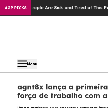
in: “People Are Sick and Tired of This Politics o
AGP PICKS
Menu
agnt8x lança a primeir
força de trabalho com a