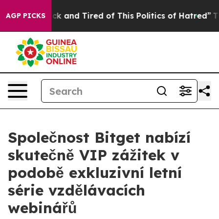
Are Sick and Tired of This Politics of Hatred”
The Stor
AGP PICKS
Společnost Bitget nabízí
skutečně VIP zážitek v
podobě exkluzivní letní
série vzdělávacích
webinářů