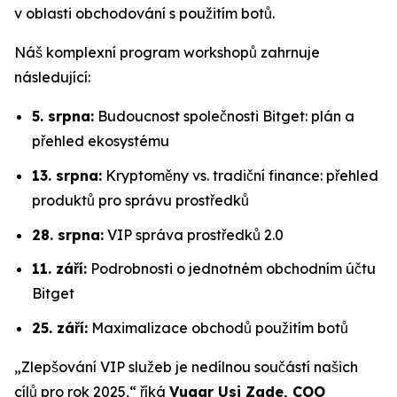
v oblasti obchodování s použitím botů.
Náš komplexní program workshopů zahrnuje
následující:
5. srpna:
Budoucnost společnosti Bitget: plán a
přehled ekosystému
13. srpna:
Kryptoměny vs. tradiční finance: přehled
produktů pro správu prostředků
28. srpna:
VIP správa prostředků 2.0
11. září:
Podrobnosti o jednotném obchodním účtu
Bitget
25. září:
Maximalizace obchodů použitím botů
„Zlepšování VIP služeb je nedílnou součástí našich
cílů pro rok 2025,“ říká
Vugar Usi Zade, COO