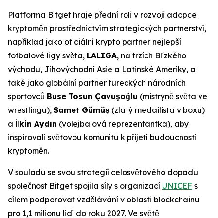
Platforma Bitget hraje přední roli v rozvoji adopce
kryptoměn prostřednictvím strategických partnerství,
například jako oficiální krypto partner nejlepší
fotbalové ligy světa,
LALIGA
, na trzích Blízkého
východu, Jihovýchodní Asie a Latinské Ameriky, a
také jako globální partner tureckých národních
sportovců
Buse Tosun Çavuşoğlu
(mistryně světa ve
wrestlingu),
Samet Gümüş
(zlatý medailista v boxu)
a
İlkin Aydın
(volejbalová reprezentantka), aby
inspirovali světovou komunitu k přijetí budoucnosti
kryptoměn.
V souladu se svou strategií celosvětového dopadu
společnost Bitget spojila síly s organizací
UNICEF
s
cílem podporovat vzdělávání v oblasti blockchainu
pro 1,1 milionu lidí do roku 2027. Ve světě