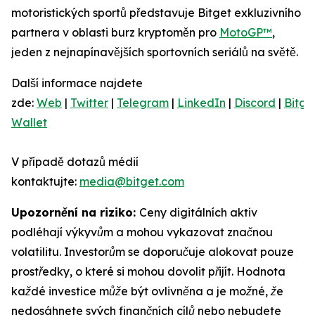
motoristických sportů představuje Bitget exkluzivního
partnera v oblasti burz kryptoměn pro
MotoGP™
,
jeden z nejnapínavějších sportovních seriálů na světě.
Další informace najdete
zde:
Web
|
Twitter
|
Telegram
|
LinkedIn
|
Discord
|
Bitge
Wallet
V případě dotazů médií
kontaktujte:
media@bitget.com
Upozornění na riziko:
Ceny digitálních aktiv
podléhají výkyvům a mohou vykazovat značnou
volatilitu. Investorům se doporučuje alokovat pouze
prostředky, o které si mohou dovolit přijít. Hodnota
každé investice může být ovlivněna a je možné, že
nedosáhnete svých finančních cílů nebo nebudete