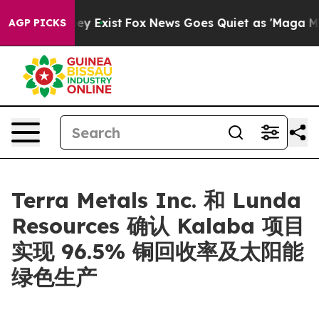
Proof They Exist
Fox News Goes Quiet as 'Maga Media P
AGP PICKS
Terra Metals Inc. 和 Lunda
Resources 确认 Kalaba 项目
实现 96.5% 铜回收率及太阳能
绿色生产