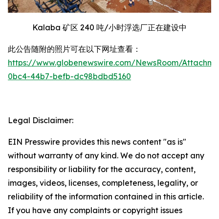
Kalaba 矿区 240 吨/小时浮选厂正在建设中
此公告随附的照片可在以下网址查看：
https://www.globenewswire.com/NewsRoom/Attachm
0bc4-44b7-befb-dc98bdbd5160
Legal Disclaimer:
EIN Presswire provides this news content "as is"
without warranty of any kind. We do not accept any
responsibility or liability for the accuracy, content,
images, videos, licenses, completeness, legality, or
reliability of the information contained in this article.
If you have any complaints or copyright issues