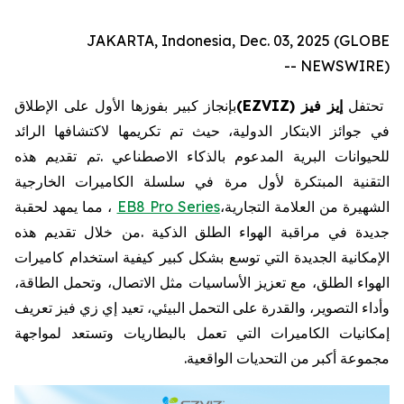
JAKARTA, Indonesia, Dec. 03, 2025 (GLOBE
NEWSWIRE) --
تحتفل
إيز
فيز
EZVIZ)
(
بإنجاز
كبير
بفوزها
الأول
على
الإطلاق
في
جوائز
الابتكار
الدولية،
حيث
تم
تكريمها
لاكتشافها
الرائد
للحيوانات
البرية
المدعوم
بالذكاء
الاصطناعي
.
تم
تقديم
هذه
التقنية
المبتكرة
لأول
مرة
في
سلسلة
الكاميرات
الخارجية
الشهيرة
من
العلامة
التجارية،
EB8 Pro Series
،
مما
يمهد
لحقبة
جديدة
في
مراقبة
الهواء
الطلق
الذكية
.
من
خلال
تقديم
هذه
الإمكانية
الجديدة
التي
توسع
بشكل
كبير
كيفية
استخدام
كاميرات
الهواء
الطلق،
مع
تعزيز
الأساسيات
مثل
الاتصال،
وتحمل
الطاقة،
وأداء
التصوير،
والقدرة
على
التحمل
البيئي،
تعيد
إي
زي
فيز
تعريف
إمكانيات
الكاميرات
التي
تعمل
بالبطاريات
وتستعد
لمواجهة
مجموعة
أكبر
من
التحديات
الواقعية
.