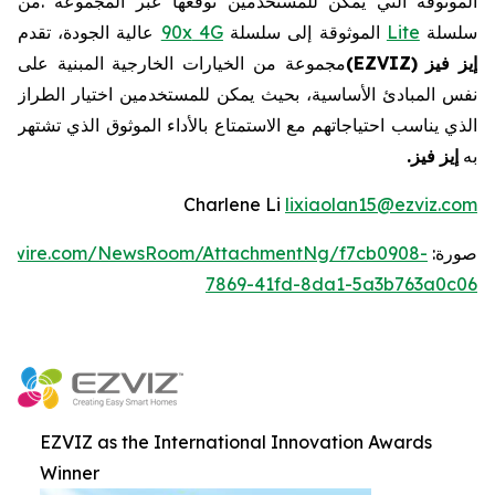
الموثوقة
التي
يمكن
للمستخدمين
توقعها
عبر
المجموعة
.
من
سلسلة
Lite
الموثوقة
إلى
سلسلة
4G
90x
عالية
الجودة،
تقدم
إيز
فيز
EZVIZ)
(
مجموعة
من
الخيارات
الخارجية
المبنية
على
نفس
المبادئ
الأساسية،
بحيث
يمكن
للمستخدمين
اختيار
الطراز
الذي
يناسب
احتياجاتهم
مع
الاستمتاع
بالأداء
الموثوق
الذي
تشتهر
به
إيز
فيز
.
Charlene Li
lixiaolan15@ezviz.com
صورة:
ewswire.com/NewsRoom/AttachmentNg/f7cb0908-
7869-41fd-8da1-5a3b763a0c06
EZVIZ as the International Innovation Awards
Winner