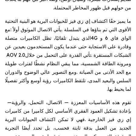
من
حولهم
قبل
ظهور
المخاطر
المحتملة
.
ما
يميز
حقًا
اكتشاف
إي
زي
فيز
للحيوانات
البرية
هو
البنية
التحتية
الأقوى
التي
تم
بناؤها
في
السلسلة
.
يأتي
الاتصال
الموثوق
أولاً
:
مع
الواي
فاي
6
و
4G
الذي
يتبدل
تلقائيًا،
تظل
الكاميرات
متصلة
وقادرة
على
الاستجابة
حتى
عندما
يكون
المستخدمون
بعيدين
عن
الشبكات
المستقرة
.
تأتي
القدرة
على
التحمل
من
خلال
AOV 2.0
ومرونة
الطاقة
الشمسية،
مما
يبقي
النظام
نشطًا
لفترات
طويلة
مع
الحد
الأدنى
من
الصيانة
.
ومع
التصوير
عالي
الوضوح
والدوران
السلس
والبعيد
المدى،
تلتقط
الكاميرات
رؤية
أوسع
وأكثر
تفصيلًا
لما
يحيط
بها
.
تقوم
هذه
الأساسيات
المعززة
—
الاتصال،
التحمل،
والرؤية
—
بإعادة
تشكيل
العمود
الفقري
الأساسي
لكل
كاميرا
من
كاميرات
إي
زي
فيز
الخارجية
.
فهي
لا
تمكن
اكتشاف
الحيوانات
البرية
الجديد
من
العمل
بدقة
ثابتة
فحسب،
بل
تحدد
أيضًا
التجربة