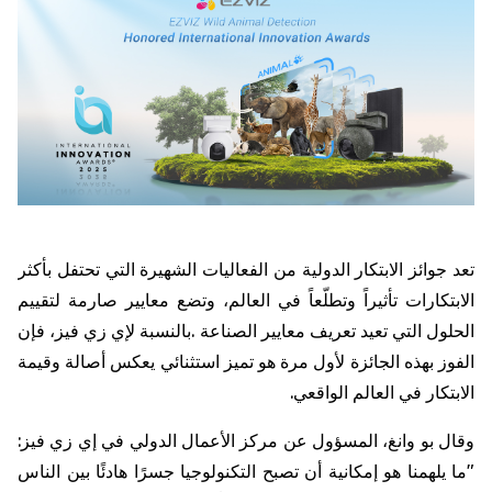
تعد
جوائز
الابتكار
الدولية
من
الفعاليات
الشهيرة
التي
تحتفل
بأكثر
الابتكارات
تأثيراً
وتطلّعاً
في
العالم،
وتضع
معايير
صارمة
لتقييم
الحلول
التي
تعيد
تعريف
معايير
الصناعة
.
بالنسبة
لإي
زي
فيز،
فإن
الفوز
بهذه
الجائزة
لأول
مرة
هو
تميز
استثنائي
يعكس
أصالة
وقيمة
الابتكار
في
العالم
الواقعي
.
وقال
بو
وانغ،
المسؤول
عن
مركز
الأعمال
الدولي
في
إي
زي
فيز
:
"
ما
يلهمنا
هو
إمكانية
أن
تصبح
التكنولوجيا
جسرًا
هادئًا
بين
الناس