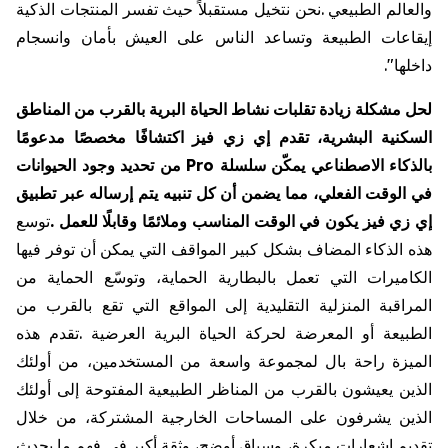
والعالم
الطبيعي
.
نحن
نتخيل
مستقبلاً
حيث
تفسر
المنتجات
الذكية
إيقاعات
الطبيعة
وتساعد
الناس
على
العيش
بأمان
وانسجام
داخلها
."
لحل
مشكلة
زيادة
تقلبات
نشاط
الحياة
البرية
بالقرب
من
المناطق
السكنية
البشرية،
تقدم
إي
زي
فيز
اكتشافًا
مخصصًا
مدعومًا
بالذكاء
الاصطناعي
يمكّن
سلسلة
Pro
من
تحديد
وجود
الحيوانات
في
الوقت
الفعلي،
مما
يضمن
أن
كل
تنبيه
يتم
إرساله
عبر
تطبيق
إي
زي
فيز
يكون
في
الوقت
المناسب
وملائمًا
وقابلًا
للعمل
.
توسع
هذه
الذكاء
المضاف
بشكل
كبير
المواقف
التي
يمكن
أن
توفر
فيها
الكاميرات
التي
تعمل
بالبطارية
الحماية،
وتوسّع
الحماية
من
المراقبة
المنزلية
التقليدية
إلى
المواقع
التي
تقع
بالقرب
من
الطبيعة
أو
المعرضة
لحركة
الحياة
البرية
العرضية
.
تقدم
هذه
الميزة
راحة
بال
لمجموعة
واسعة
من
المستخدمين،
من
أولئك
الذين
يعيشون
بالقرب
من
المناظر
الطبيعية
المفتوحة
إلى
أولئك
الذين
يشرفون
على
المساحات
الخارجية
المشتركة،
من
خلال
تقديم
إشعارات
مبكرة،
وسياق
أوضح،
وثقة
أكبر
في
فهم
ما
يحدث