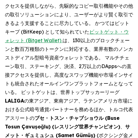
クセスを提供しながら、先駆的なコピー取引機能やその他
の取引ソリューションにより、ユーザーがより賢く取引で
きるよう支援することに尽力している。 かつてはビット
キープ (BitKeep) として知られていた
ビットゲット・ウ
ォレット (Bitget Wallet)
は、130以上のブロックチェー
ンと数百万種類のトークンに対応する、業界有数のノンカ
ストディアル型暗号資産ウォレットである。 マルチチェ
ーン取引、ステーキング、決済、2万以上のDAppsへの直
接アクセスを提供し、高度なスワップ機能や市場インサイ
トも統合されたオールインワンプラットフォームとなって
いる。 ビットゲットは、世界トップサッカーリーグ
LALIGA
の東アジア、東南アジア、ラテンアメリカ市場に
おける公式暗号通貨パートナーを務めるほか、トルコ代表
アスリートの
ブセ・トスン・チャブショウル (Buse
Tosun Çavuşoğlu) (レスリング世界チャンピオン)
、
サ
メット・ギュミュシュ (Samet Gümüş)
(ボクシング金メ