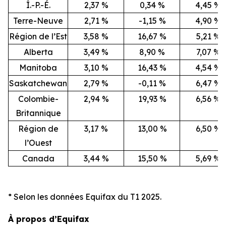
Î.-P.-É.
2,37 %
0,34 %
4,45 %
Terre-Neuve
2,71 %
-1,15 %
4,90 %
Région de l’Est
3,58 %
16,67 %
5,21 %
Alberta
3,49 %
8,90 %
7,07 %
Manitoba
3,10 %
16,43 %
4,54 %
Saskatchewan
2,79 %
-0,11 %
6,47 %
Colombie-
2,94 %
19,93 %
6,56 %
Britannique
Région de
3,17 %
13,00 %
6,50 %
l’Ouest
Canada
3,44 %
15,50 %
5,69 %
* Selon les données Equifax du T1 2025.
À propos d’Equifax