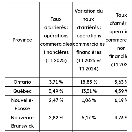
Variation du
Taux
Taux
taux
d’arriérés 
d’arriérés :
d’arriérés :
opération
opérations
opérations
Province
commercial
commerciales
commerciales
non
financières
financières
financière
(T1 2025)
(T1 2025 vs
(T1 2025)
T1 2024)
Ontario
3,71 %
18,85 %
5,63 %
Québec
3,49 %
13,31 %
4,59 %
Nouvelle-
2,47 %
1,06 %
6,19 %
Écosse
Nouveau-
2,82 %
5,17 %
4,73 %
Brunswick