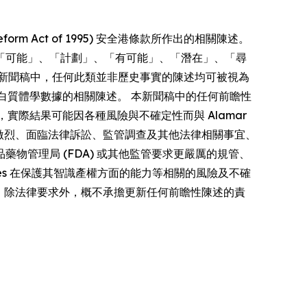
form Act of 1995) 安全港條款所作出的相關陳述。
「可能」、「計劃」、「有可能」、「潛在」、「尋
新聞稿中，任何此類並非歷史事實的陳述均可被視為
多重蛋白質體學數據的相關陳述。 本新聞稿中的任何前瞻性
者，實際結果可能因各種風險與不確定性而與 Alamar
競爭激烈、面臨法律訴訟、監管調查及其他法律相關事宜、
管理局 (FDA) 或其他監管要求更嚴厲的規管、
iences 在保護其智識產權方面的能力等相關的風險及不確
s 明確聲明，除法律要求外，概不承擔更新任何前瞻性陳述的責