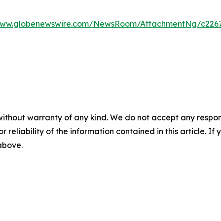
/www.globenewswire.com/NewsRoom/AttachmentNg/c2267
without warranty of any kind. We do not accept any responsib
r reliability of the information contained in this article. I
 above.