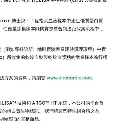
r 於其 NULISA 中樞神經 (CNS) 與發炎面板
Heslegrave 博士說：「從指尖血液樣本中產生優質蛋白質
流程，使微量採集樣本能夠實際整合到遙距採集流程中，
環境（例如專科診所、地區實驗室及即時護理環境）中實
 與 Tasso）所收集的乾燥血點與乾燥血漿點的微量樣本進行標
體學解決方案的資料，請瀏覽
www.alamarbio.com
。
SA™ 技術和 ARGO™ HT 系統，本公司的平台旨
的蛋白質生物標記。 我們將這些特性組合稱之為
生物標記的完整面貌。