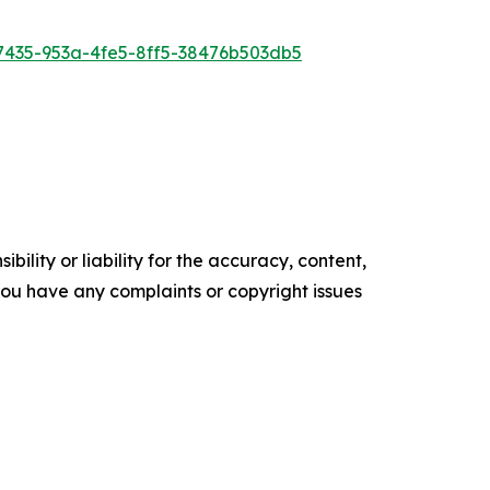
435-953a-4fe5-8ff5-38476b503db5
ility or liability for the accuracy, content,
f you have any complaints or copyright issues