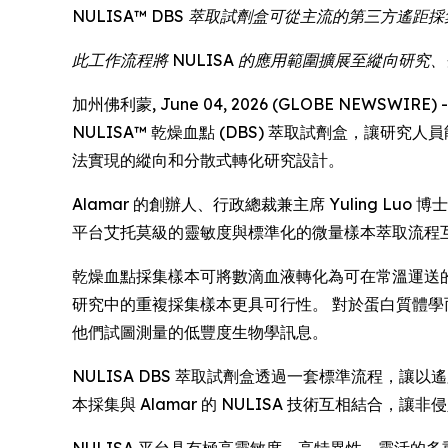
NULISA™ DBS 萃取試劑盒可從主流的第三方
此工作流程將 NULISA 的應用範圍擴展至縱向研
加州佛利蒙, June 04, 2026 (GLOBE NEWSWIR
NULISA™ 乾燥血點 (DBS) 萃取試劑盒，讓
法實現的縱向和分散式轉化研究設計。
Alamar 的創辦人、行政總裁兼主席 Yuling 
平台艾托莫級的靈敏度與標準化的微量樣本萃取流程
乾燥血點採集樣本可將數滴血液轉化為可在常溫運送
研究中的重複採集樣本更具可行性。 對於蛋白質體
他們試圖測量的低豐度生物學訊息。
NULISA DBS 萃取試劑盒透過一套標準流程，
本採集與 Alamar 的 NULISA 技術互相結