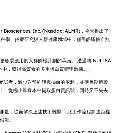
sciences, Inc. (Nasdaq: ALMR)，今天推出了
啟在神經科學、炎症研究與人群健康領域中，僅靠靜脈抽血無
學更容易應用於人群篩檢計劃的承諾。 透過將 NULISA
本中，取得高質素的多重蛋白質體學數據。」
受試者，減少對預約靜脈抽血的依賴，並使長期追蹤
上，從極小量樣本中提取蛋白質訊號，同時又不失去
質測量，從而解決上述技術難題。 此工作流程將遙距樣
的偵測。