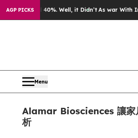
und 40%. Well, it Didn’t
As war With Iran Drove
AGP PICKS
Menu
Alamar Bioscien
析