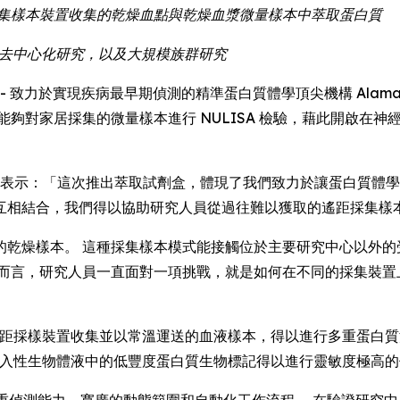
遙距採集樣本裝置收集的乾燥血點與乾燥血漿微量樣本中萃取蛋白質
究、去中心化研究，以及大規模族群研究
E) -- 致力於實現疾病最早期偵測的精準蛋白質體學頂尖機構 Alamar Bio
研究人員能夠對家居採集的微量樣本進行 NULISA 檢驗，藉此開
Luo 博士表示：「這次推出萃取試劑盒，體現了我們致力於讓蛋白質體
互相結合，我們得以協助研究人員從過往難以獲取的遙距採集樣
的乾燥樣本。 這種採集樣本模式能接觸位於主要研究中心以外的
學而言，研究人員一直面對一項挑戰，就是如何在不同的採集裝置
讓以遙距採樣裝置收集並以常溫運送的血液樣本，得以進行多重蛋白
合，讓非侵入性生物體液中的低豐度蛋白質生物標記得以進行靈敏度極高