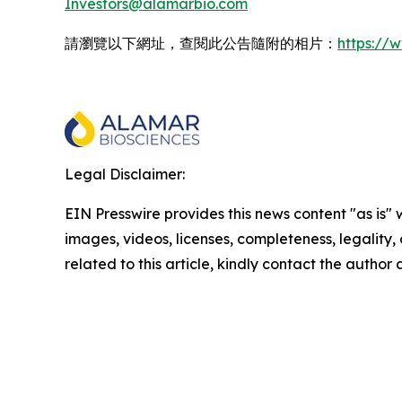
Investors@alamarbio.com
請瀏覽以下網址，查閱此公告隨附的相片：
https:/
Legal Disclaimer:
EIN Presswire provides this news content "as is" 
images, videos, licenses, completeness, legality, o
related to this article, kindly contact the author