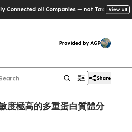
ected oil Companies — not Taxpayers — the Chanc
View all
Provided by AGP
Share
用於靈敏度極高的多重蛋白質體分