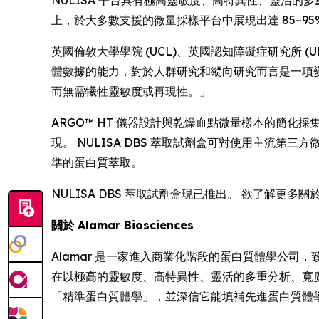
NULISA 平台具有極高靈敏度、高特異性、靈活的多重
上，於大多數支援的微量採樣平台中展現出達 85–95
英國倫敦大學學院 (UCL)、英國認知障礙症研究所 (UK D
體數據的能力，對於人群研究和縱向研究而言是一項變革
而無需犧牲靈敏度或再現性。」
ARGO™ HT 儀器設計與乾燥血點微量樣本的簡
現。 NULISA DBS 萃取試劑盒可對使用主流第三方微量
準的蛋白質萃取。
NULISA DBS 萃取試劑盒現已推出。 欲了解更多關
關於 Alamar Biosciences
Alamar 是一家進入商業化階段的蛋白質體學公司，致
在以極高的靈敏度、高特異性、靈活的多重分析、寬
「精準蛋白質體學」，並深信它能填補先進蛋白質體