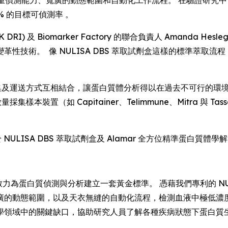
偵測能力、寬廣的動態範圍和自動化工作流程。 在驗證研究中，Alama
% 的目標可偵測率 。
RI) 及 Biomarker Factory 的聯合負責人 Amanda 
性技術。 像 NULISA DBS 萃取試劑盒這樣的標準萃取
化採集及運送方式互相結合，讓蛋白質體分析得以在過去不可行的
採集樣本裝置（如 Capitainer、Telimmune、Mitra
於 NULISA DBS 萃取試劑盒及 Alamar 全方位精準蛋白質
力為蛋白質偵測與分析建立一套黃金標準。 憑藉我們專利的 NULI
廣的動態範圍，以及天衣無縫的自動化流程，檢測血液中極低濃度
學領域中的關鍵缺口，協助研究人員了解各種疾病狀態下蛋白質