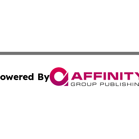
owered By
ubmit Press Release
Terms & Conditions
Copyright/DMCA
. dba Affinity Group Publishing & Guinea Bissau Industry O
Cookie Settings / Your Privacy Choices