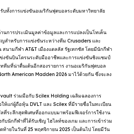
ำหรับทั้งการแข่งขันอเมริกันฟุตบอลระดับมหาวิทยาลัย
ด้านการประเมินมูลค่าข้อมูลและการแปลงเป็นโทเค็น
ับเชิญสำหรับการแข่งขันระหว่างทีม Crusaders และ
 สนามกีฬา AT&T เมืองแดลลัส รัฐเทกซัส โดยมีนักกีฬา
แข่งขันบินโดรนระดับมืออาชีพและการแข่งขันชิงแชมป์
มที่น่าตื่นเต้นอีกสองรายการ งานอเมริกันฟุตบอล
North American Madden 2026 มาไว้ด้วยกัน ซึ่งจะลง
atavault ร่วมมือกับ Scilex Holding เฉลิมฉลองการ
แก่ผู้ถือหุ้น DVLT และ Scilex ที่มีรายชื่อในทะเบียน
จิทัลที่ระลึกสุดพิเศษที่ออกแบบมาพร้อมฟีเจอร์การใช้งาน
องกับนักกีฬาที่ได้รับเชิญ ไฮไลท์ของเกม และการเข้าร่วม
ุดท้ายในวันที่ 25 พฤศจิกายน 2025 เป็นต้นไป โดยมีวัน