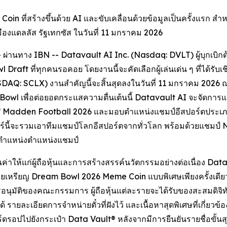
oin ที่สร้างขึ้นด้วย AI และขับเคลื่อนด้วยข้อมูลเป็นครั้งแรก ส
งแดลลัส รัฐเทกซัส ในวันที่ 11 มกราคม 2026
่านทาง IBN -- Datavault AI Inc. (Nasdaq: DVLT) ผู้บุกเบิก
Draft ที่ทุกคนรอคอย โดยงานนี้จะคัดเลือกผู้เล่นเด่น ๆ ที่ได้ร
SDAQ: SCLX) งานสำคัญนี้จะสิ้นสุดลงในวันที่ 11 มกราคม 2026 ณ
Bowl เพื่อต่อยอดกระแสความตื่นเต้นนี้ Datavault AI จะจัดการ
 Madden Football 2026 และมอบตำแหน่งแชมป์อีสปอร์ตประเภทที
ร์นี้จะรวมเอาทีมแชมป์โลกอีสปอร์ตจากทั่วโลก พร้อมด้วยแชมป์ 
และตำแหน่งตำแหน่งแชมป์
ณค่าให้แก่ผู้ถือหุ้นและการสร้างสรรค์นวัตกรรมอย่างต่อเนื่อง D
ยเหรียญ Dream Bowl 2026 Meme Coin แบบพิเศษเพียงครั้งเดียวให้
่กับการอนุมัติของคณะกรรมการ ผู้ถือหุ้นแต่ละรายจะได้รับของสะสมดิ
 รายละเอียดการจำหน่ายตั๋วที่ฝังไว้ และเนื้อหาสุดพิเศษที่เกี่ยวข้
อร์ดรอปไปยังกระเป๋า Data Vault® หลังจากมีการยืนยันรายชื่อขั้นส