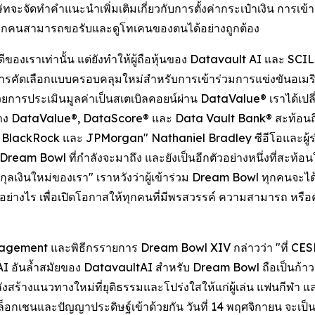
ิษัทจะจัดทำคำแนะนำเพิ่มเติมเกี่ยวกับการตั้งค่ากระเป๋าเงิน การเ
ีสิทธิ์ทุกคนสามารถขอรับและดูโทเคนของตนได้อย่างถูกต้อง
ภักดีของเราเท่านั้น แต่ยังทำให้ผู้ถือหุ้นของ Datavault AI และ
ฑ์การคัดเลือกแบบครอบคลุมใหม่สำหรับการเข้าร่วมการแข่งขันอเ
รประเมินมูลค่าเป็นสเตเบิลคอยน์ผ่าน DataValue® เราได้เปลี่ย
่าง DataValue®, DataScore® และ Data Vault Bank® สะท้อนถึงก
ง BlackRock และ JPMorgan" Nathaniel Bradley ซีอีโอและผู้ร่
Dream Bowl ที่กำลังจะมาถึง และยังเป็นอีกตัวอย่างหนึ่งที่สะท้อนใ
นสกุลเงินใหม่ของเรา" เราหวังว่าผู้เข้าร่วม Dream Bowl ทุกคนจะไ
อย่างไร เพื่อเปิดโอกาสให้ทุกคนที่มีพรสวรรค์ ความสามารถ หรือ
agement และพิธีกรรายการ Dream Bowl XIV กล่าวว่า "ที่ CES
้วย AI อันล้ำสมัยของ DatavaultAI สำหรับ Dream Bowl ถือเป็นก้
ังสร้างแนวทางใหม่ที่ยุติธรรมและโปร่งใสให้แก่ผู้เล่น แฟนกีฬ
อกเชนและปัญญาประดิษฐ์เข้าด้วยกัน วันที่ 14 พฤศจิกายน จะเป็นห