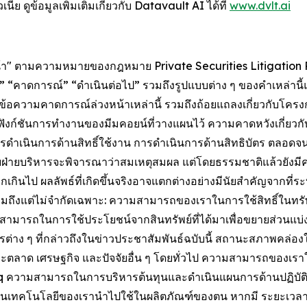
นีย ดูข้อมูลเพิ่มเติมเกี่ยวกับ Datavault AI ได้ที่
www.dvlt.ai
หน้า" ตามความหมายของกฎหมาย Private Securities Litigation R
า” “จะ” “คาดการณ์” “ดำเนินต่อไป” รวมถึงรูปแบบต่าง ๆ ของคำเหล่า
า ข้อความคาดการณ์ล่วงหน้าเหล่านี้ รวมถึงถ้อยแถลงเกี่ยวกับโครง
ะฟังก์ชันการทำงานของมีมคอยน์ที่วางแผนไว้ ความคาดหวังเกี่ย
ดำเนินการด้านสิทธิ์ใช้งาน การดำเนินการด้านสิทธิบัตร ตลอดจ
บฝ่ายบริหารจะพิจารณาว่าสมเหตุสมผล แต่โดยธรรมชาติแล้วยังมีควา
กินไป ผลลัพธ์ที่เกิดขึ้นจริงอาจแตกต่างอย่างมีนัยสำคัญจากที่ร
ึงแต่ไม่จำกัดเฉพาะ: ความสามารถของเราในการใช้สิทธิ์ในทรัพย
วามสามารถในการใช้ประโยชน์จากสินทรัพย์ที่ได้มาเพื่อขยายส่วนแบ
ต่าง ๆ ที่กล่าวถึงในข่าวประชาสัมพันธ์ฉบับนี้ สถานะสภาพคล่อ
สภาวะตลาด เศรษฐกิจ และปัจจัยอื่น ๆ โดยทั่วไป ความสามารถของ
 ความสามารถในการบริหารต้นทุนและดำเนินแผนการด้านปฏิบั
ใช้งานเทคโนโลยีของเรานำไปใช้ในผลิตภัณฑ์ของตน หากมี ระยะเวลาใ